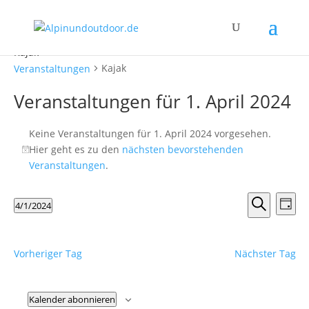
Kajak
Kajak
Veranstaltungen
Veranstaltungen für 1. April 2024
Keine Veranstaltungen für 1. April 2024 vorgesehen.
Hier geht es zu den
nächsten bevorstehenden
Hinweis
Veranstaltungen
.
Verans
Ver
4/1/2024
Tag
Ans
Suche
Suche
Datum
Nav
und
wählen.
Ansicht
Vorheriger Tag
Nächster Tag
Naviga
Kalender abonnieren