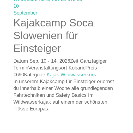
10
September
Kajakcamp Soca
Slowenien für
Einsteiger
Datum
Sep. 10 - 14, 2026
Zeit
Ganztägiger
Termin
Veranstaltungsort
Kobarid
Preis
€690
Kategorie
Kajak
Wildwasserkurs
In unserem Kajakcamp für Einsteiger erlernst
du innerhalb einer Woche alle grundlegenden
Fahrtechniken und Safety Basics im
Wildwasserkajak auf einem der schönsten
Flüsse Europas.
Angebot anzeigen