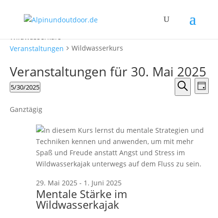
Wildwasserkurs
Wildwasserkurs
Veranstaltungen
Veranstaltungen für 30. Mai 2025
Verans
Ver
5/30/2025
Tag
Ans
Suche
Suche
Datum
Nav
und
wählen.
Ganztägig
Ansicht
Naviga
29. Mai 2025
-
1. Juni 2025
Mentale Stärke im
Wildwasserkajak